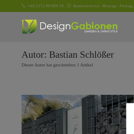
Zum
+49 2272 80 690 28
Kundenservice: Montag - Freitag,
Inhalt
springen
Autor:
Bastian Schlößer
Dieser Autor hat geschrieben 1 Artikel