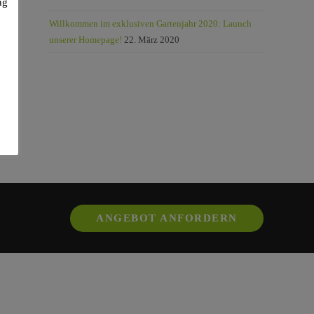
ng
Willkommen im exklusiven Gartenjahr 2020: Launch
unserer Homepage!
22. März 2020
Up
20
Opens
ANGEBOT ANFORDERN
in
a
new
tab