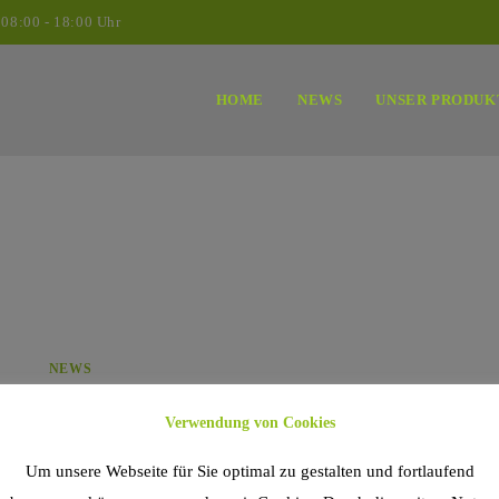
 08:00 - 18:00 Uhr
HOME
NEWS
UNSER PRODUK
NEWS
Willkommen im exklusiven
Verwendung von Cookies
Gartenjahr 2020: Launch unserer
Um unsere Webseite für Sie optimal zu gestalten und fortlaufend
Homepage!