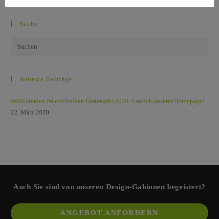
EXKLUSIVEN
GARTENJAHR
2020:
LAUNCH
Suche
UNSERER
HOMEPAGE!
Neueste Beiträge
Willkommen im exklusiven Gartenjahr 2020: Launch unserer Homepage!
22. März 2020
Auch Sie sind von unseren Design-Gabionen begeistert?
Ope
ANGEBOT ANFORDERN