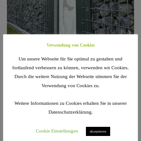
Verwendung von Cookies
NEWS
Willkommen im exklusiven
Um unsere Webseite für Sie optimal zu gestalten und
fortlaufend verbessern zu können, verwenden wir Cookies.
Gartenjahr 2020: Launch unserer
Durch die weitere Nutzung der Webseite stimmen Sie der
Homepage!
Verwendung von Cookies zu.
Wir freuen uns sehr, Ihnen heute unsere niegelnagelneue
Weitere Informationen zu Cookies erhalten Sie in unserer
Homepage www.design-gabionen.de sowie unser kleines Start-
Datenschutzerklärung.
Up Unternehmen vorstellen zu dürfen.
FÜR
KOMMENTARE DEAKTIVIERT
22. MÄRZ 2020
Cookie Einstellungen
akzeptieren
WILLKOMMEN
IM